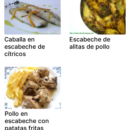
Caballa en
Escabeche de
escabeche de
alitas de pollo
cítricos
Pollo en
escabeche con
patatas fritas