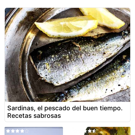
Sardinas, el pescado del buen tiempo.
Recetas sabrosas