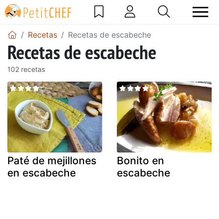
Recetas
Recetas de escabeche
Recetas de escabeche
102 recetas
Paté de mejillones
Bonito en
en escabeche
escabeche