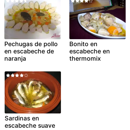
Pechugas de pollo
Bonito en
en escabeche de
escabeche en
naranja
thermomix
Sardinas en
escabeche suave