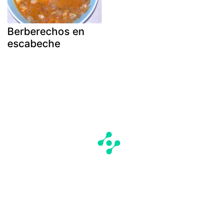
Berberechos en
escabeche