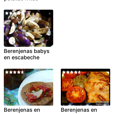
Berenjenas babys
en escabeche
Berenjenas en
Berenjenas en