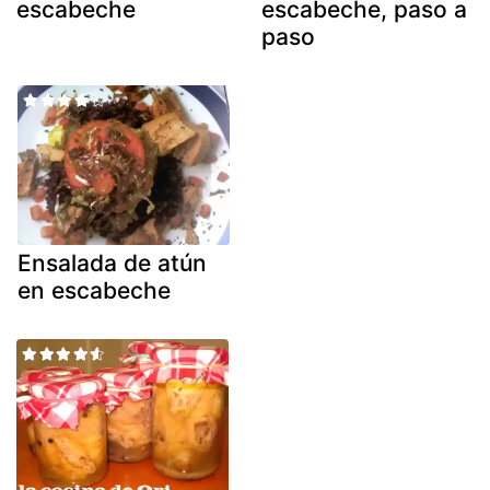
escabeche
escabeche, paso a
paso
Ensalada de atún
en escabeche