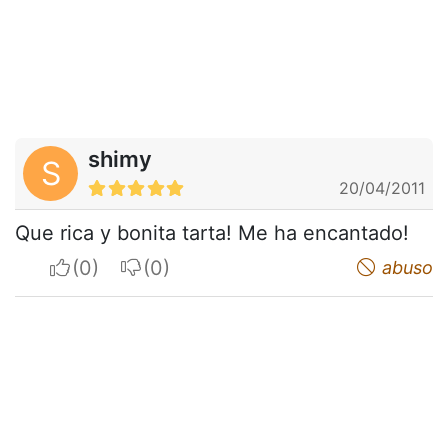
shimy
S
20/04/2011
Que rica y bonita tarta! Me ha encantado!
I apreciate
I do not appreciate
abuso