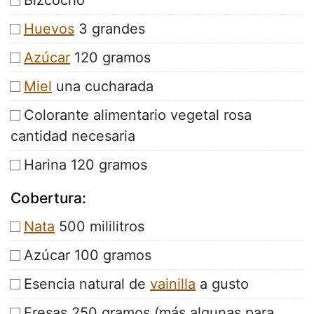
Bizcocho
Huevos
3 grandes
Azúcar
120 gramos
Miel
una cucharada
Colorante alimentario vegetal rosa
cantidad necesaria
Harina 120 gramos
Cobertura:
Nata
500 mililitros
Azúcar 100 gramos
Esencia natural de
vainilla
a gusto
Fresas 250 gramos (más algunas para