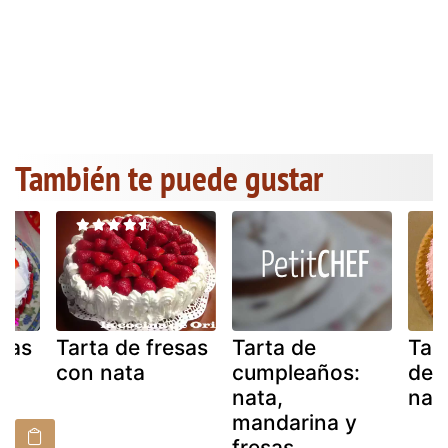
También te puede gustar
esas
Tarta de fresas
Tarta de
Tar
con nata
cumpleaños:
de 
nata,
nat
mandarina y
fresas