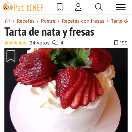
Recetas
Postre
Recetas con fresas
Tarta de 
Tarta de nata y fresas