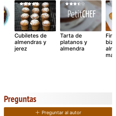
Cubiletes de
Tarta de
Fina
y
almendras y
platanos y
biz
jerez
almendra
alm
mar
Preguntas
Preguntar al autor