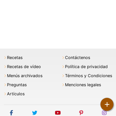
Recetas
Contáctenos
Recetas de vídeo
Política de privacidad
Menús archivados
Términos y Condiciones
Preguntas
Menciones legales
Artículos
+
facebook
twitter
youtube
pinterest
ins