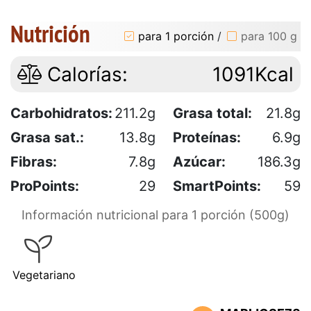
Nutrición
para 1 porción
/
para 100 g
Calorías:
1091Kcal
Carbohidratos:
211.2g
Grasa total:
21.8g
Grasa sat.:
13.8g
Proteínas:
6.9g
Fibras:
7.8g
Azúcar:
186.3g
ProPoints:
29
SmartPoints:
59
Información nutricional para 1 porción (500g)
Vegetariano