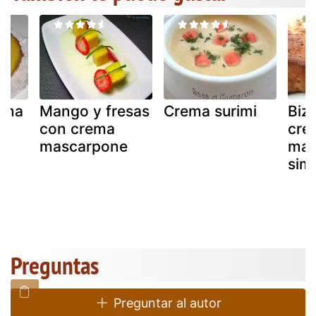
rema
Mango y fresas
Crema surimi
Biz
con crema
cre
mascarpone
man
sim
Preguntas
Preguntar al autor