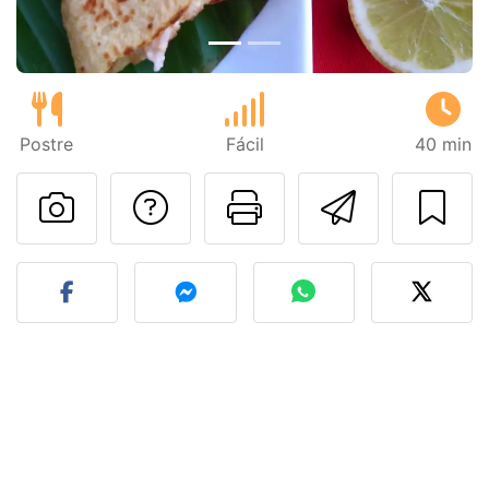
Postre
Fácil
40 min
Preguntar al autor
Imprimir esta
Enviar 
Publicar la foto de esta r