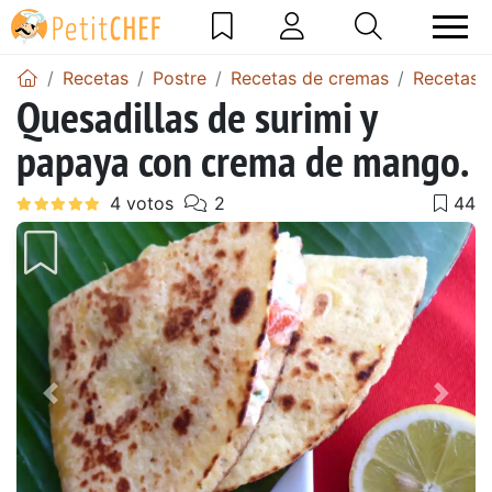
Recetas
Postre
Recetas de cremas
Recetas 
Quesadillas de surimi y
papaya con crema de mango.
Anterior
Sigu