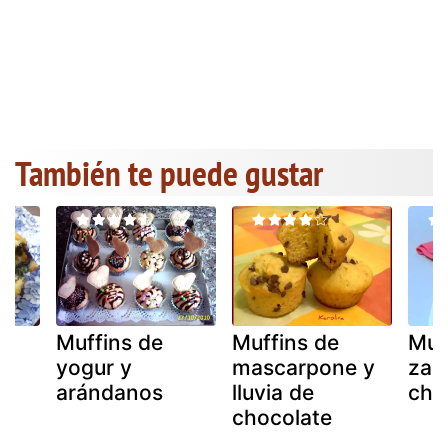
También te puede gustar
Muffins de
Muffins de
Muf
yogur y
mascarpone y
zan
arándanos
lluvia de
cho
chocolate