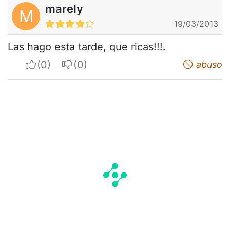
marely
M
19/03/2013
Las hago esta tarde, que ricas!!!.
I apreciate
I do not appreciate
abuso