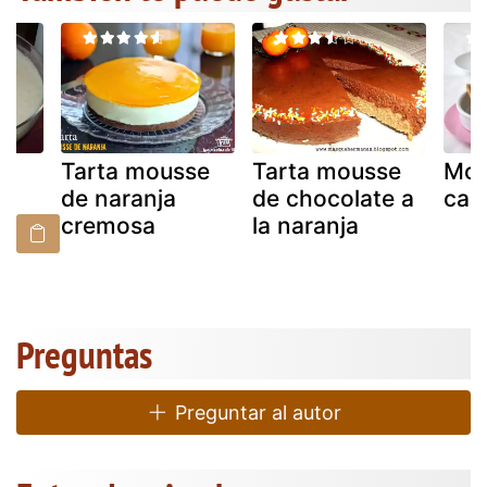
Tarta mousse
Tarta mousse
Mou
de naranja
de chocolate a
cap
cremosa
la naranja
Preguntas
Preguntar al autor