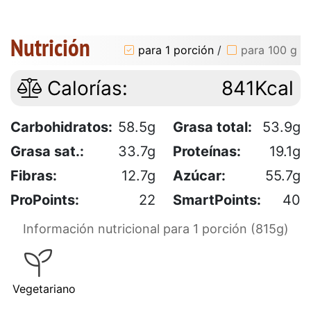
Nutrición
para 1 porción
/
para 100 g
Calorías:
841Kcal
Carbohidratos:
58.5g
Grasa total:
53.9g
Grasa sat.:
33.7g
Proteínas:
19.1g
Fibras:
12.7g
Azúcar:
55.7g
ProPoints:
22
SmartPoints:
40
Información nutricional para 1 porción (815g)
Vegetariano