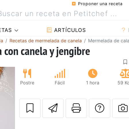
Proponer una receta
ETAS
ARTÍCULOS
la
Recetas de mermelada de canela
Mermelada de cala
con canela y jengibre
Postre
Fácil
1 hora
59 Kc
Enviar esta rec
Imprimir e
Pregu
P