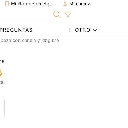
Mi libro de recetas
Mi cuenta
PREGUNTAS
OTRO
baza con canela y jengibre
al
eta a un amigo
sta página
ntar al autor
ublicar la foto de esta receta