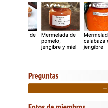
Magdalenas de
Mermelada de
Mermelad
calabaza y
pomelo,
calabaza 
canela
jengibre y miel
jengibre
Preguntas
Fotos de miembros