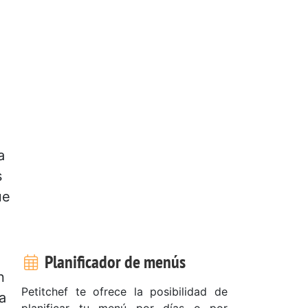
a
s
ue
Planificador de menús
n
Petitchef te ofrece la posibilidad de
a
planificar tu menú por días o por