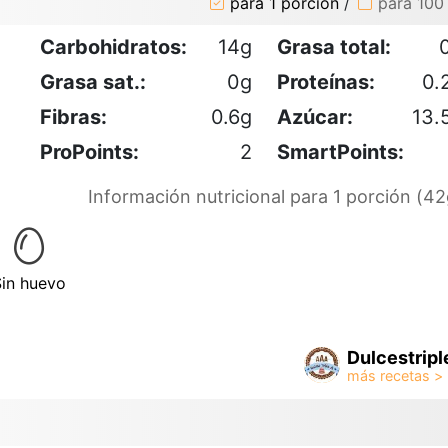
para 1 porción
/
para 100
Carbohidratos:
14g
Grasa total:
Grasa sat.:
0g
Proteínas:
0.
Fibras:
0.6g
Azúcar:
13.
ProPoints:
2
SmartPoints:
Información nutricional para 1 porción (42
Sin huevo
Dulcestripl