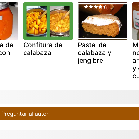
a de
Confitura de
Pastel de
M
con
calabaza
calabaza y
ne
jengibre
a
y 
c
Preguntar al autor