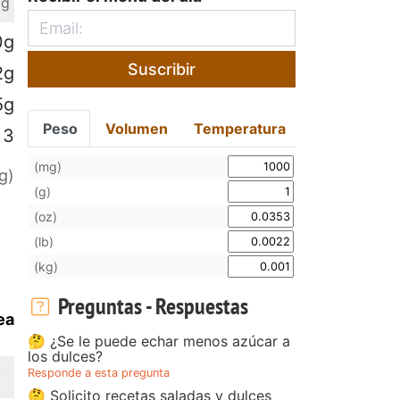
 g
0g
Suscribir
2g
5g
Peso
Volumen
Temperatura
3
(mg)
g)
(g)
(oz)
(lb)
(kg)
Preguntas - Respuestas
ea
🤔 ¿Se le puede echar menos azúcar a
los dulces?
Responde a esta pregunta
🤔 Solicito recetas saladas y dulces