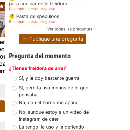
para cocinar en la freidora
Responde a esta pregunta
🤔 Pasta de speculoos
Responde a esta pregunta
Ver todas las preguntas
Publique una pregunta
ermelada de
Mermelada de
Mermelada
ctarina al
melocoton y
melocotón 
Pregunta del momento
roma de clavo
canela
canela
canela. 2º
¿Tienes freidora de aire?
umple-blog
Sí, y le doy bastante guerra
Sí, pero la uso menos de lo que
pensaba
No, con el horno me apaño
No, aunque estoy a un vídeo de
Instagram de caer
La tengo, la uso y la defiendo