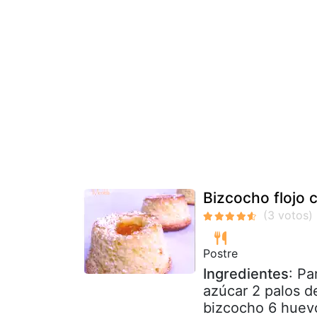
Bizcocho flojo
Postre
Ingredientes
: Pa
azúcar 2 palos d
bizcocho 6 huevo