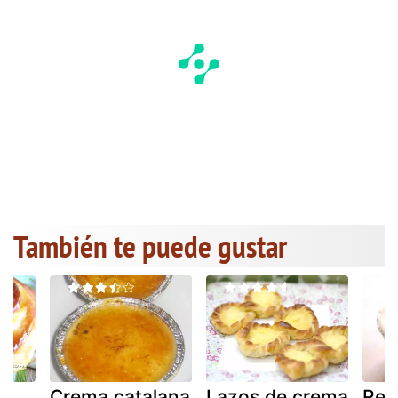
También te puede gustar
de
Crema catalana
Lazos de crema
Rec