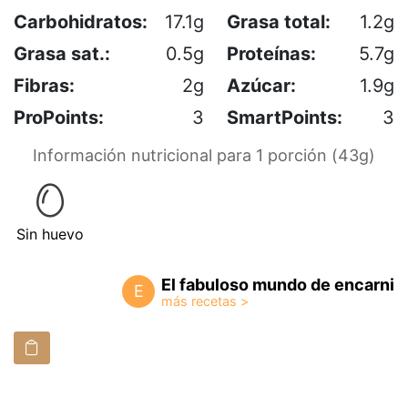
Carbohidratos:
17.1g
Grasa total:
1.2g
Grasa sat.:
0.5g
Proteínas:
5.7g
Fibras:
2g
Azúcar:
1.9g
ProPoints:
3
SmartPoints:
3
Información nutricional para 1 porción (43g)
Sin huevo
El fabuloso mundo de encarni
E