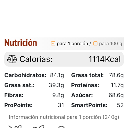
Nutrición
para 1 porción
/
para 100 g
Calorías:
1114Kcal
Carbohidratos:
84.1g
Grasa total:
78.6g
Grasa sat.:
39.3g
Proteínas:
11.7g
Fibras:
9.8g
Azúcar:
68.6g
ProPoints:
31
SmartPoints:
52
Información nutricional para 1 porción (240g)