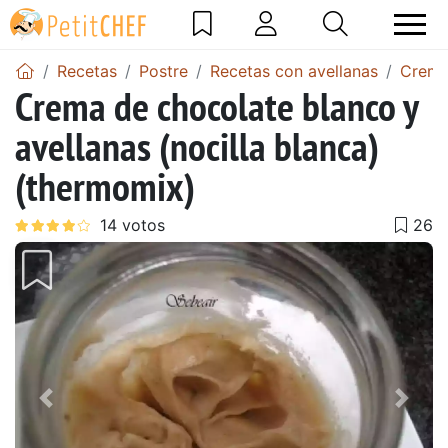
Recetas
Postre
Recetas con avellanas
Crema
Crema de chocolate blanco y
avellanas (nocilla blanca)
(thermomix)
Anterior
Sigu