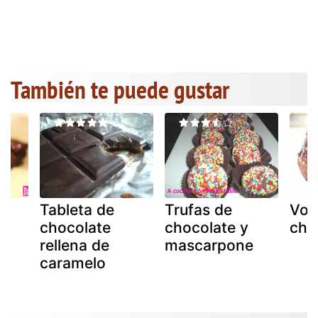
También te puede gustar
Tableta de
Trufas de
Vol
in
chocolate
chocolate y
cho
rellena de
mascarpone
e
caramelo