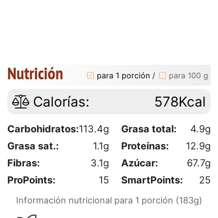
Nutrición
para 1 porción
/
para 100 g
Calorías:
578Kcal
Carbohidratos:
113.4g
Grasa total:
4.9g
Grasa sat.:
1.1g
Proteínas:
12.9g
Fibras:
3.1g
Azúcar:
67.7g
ProPoints:
15
SmartPoints:
25
Información nutricional para 1 porción (183g)