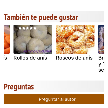
También te puede gustar
nís
Rollos de anís
Roscos de anís
Bri
y 1
seg
Preguntas
Preguntar al autor