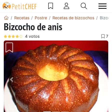
Recetas
Postre
Recetas de bizcochos
Bizcoc
Bizcocho de anis
Anterior
Sigu