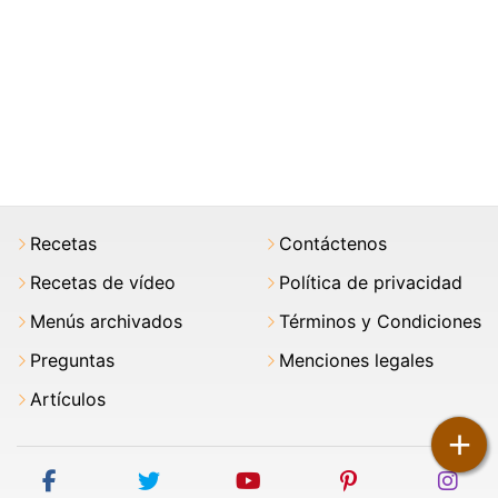
Recetas
Contáctenos
Recetas de vídeo
Política de privacidad
Menús archivados
Términos y Condiciones
Preguntas
Menciones legales
Artículos
+
facebook
twitter
youtube
pinterest
ins