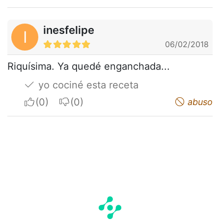
inesfelipe
I
06/02/2018
Riquísima. Ya quedé enganchada...
yo cociné esta receta
I apreciate
I do not appreciate
abuso