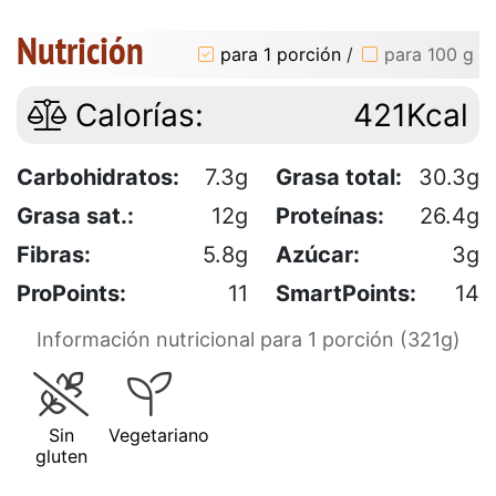
Nutrición
para 1 porción
/
para 100 g
Calorías:
421Kcal
Carbohidratos:
7.3g
Grasa total:
30.3g
Grasa sat.:
12g
Proteínas:
26.4g
Fibras:
5.8g
Azúcar:
3g
ProPoints:
11
SmartPoints:
14
Información nutricional para 1 porción (321g)
Sin
Vegetariano
gluten