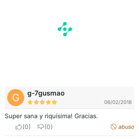
g-7gusmao
G
06/02/2018
Super sana y riquísima! Gracias.
I apreciate
I do not appreciate
abuso