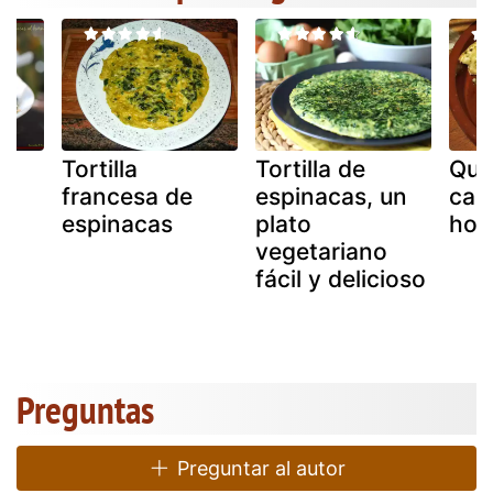
Tortilla
Tortilla de
Que
francesa de
espinacas, un
cam
espinacas
plato
hor
vegetariano
fácil y delicioso
Preguntas
Preguntar al autor