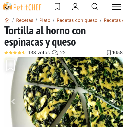
Recetas
Plato
Recetas con queso
Recetas de
Tortilla al horno con
espinacas y queso
Anterior
Sigu