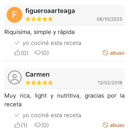
figueroaarteaga
F
06/10/2025
Riquísima, simple y rápida
yo cociné esta receta
I apreciate
I do not appreciate
abuso
Carmen
13/02/2018
Muy rica, light y nutritiva, gracias por la
receta
yo cociné esta receta
I apreciate
I do not appreciate
abuso