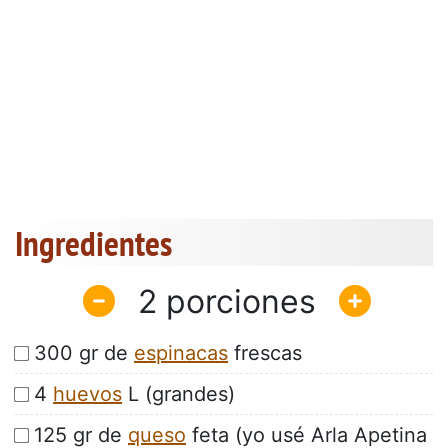
Ingredientes
2
300 gr de
espinacas
frescas
4
huevos
L (grandes)
125 gr de
queso
feta (yo usé Arla Apetina