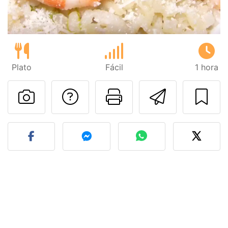
Plato
Fácil
1 hora
Preguntar al autor
Imprimir esta
Enviar 
Publicar la foto de esta r