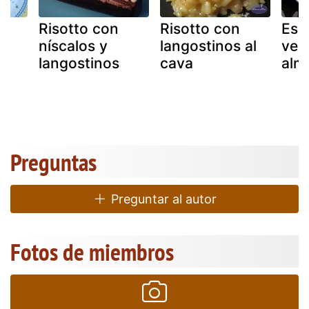
Risotto con
Risotto con
Esp
níscalos y
langostinos al
ver
langostinos
cava
alm
Preguntas
Preguntar al autor
Fotos de miembros