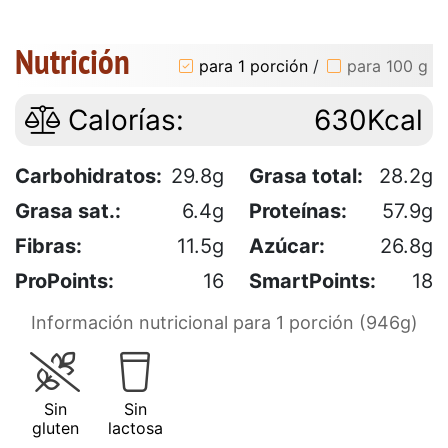
Nutrición
para 1 porción
/
para 100 g
Calorías:
630Kcal
Carbohidratos:
29.8g
Grasa total:
28.2g
Grasa sat.:
6.4g
Proteínas:
57.9g
Fibras:
11.5g
Azúcar:
26.8g
ProPoints:
16
SmartPoints:
18
Información nutricional para 1 porción (946g)
Sin
Sin
gluten
lactosa