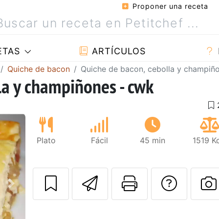
Proponer una receta
ETAS
ARTÍCULOS
Quiche de bacon
Quiche de bacon, cebolla y champiñ
la y champiñones - cwk
Plato
Fácil
45 min
1519 K
Enviar esta rec
Imprimir e
Pregu
Siguiente
P