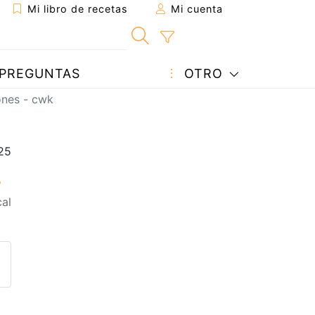
Mi libro de recetas
Mi cuenta
PREGUNTAS
OTRO
ones - cwk
cal
eta a un amigo
sta página
ntar al autor
ublicar la foto de esta receta