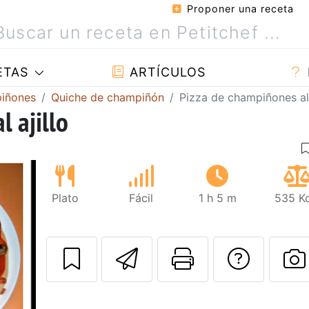
Proponer una receta
ETAS
ARTÍCULOS
piñones
Quiche de champiñón
Pizza de champiñones al 
 ajillo
Plato
Fácil
1 h 5 m
535 Kc
Enviar esta rec
Imprimir e
Pregu
P