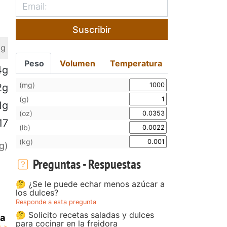
Suscribir
 g
Peso
Volumen
Temperatura
4g
(mg)
2g
(g)
1g
(oz)
17
(lb)
(kg)
g)
Preguntas - Respuestas
🤔 ¿Se le puede echar menos azúcar a
los dulces?
Responde a esta pregunta
🤔 Solicito recetas saladas y dulces
a
para cocinar en la freidora