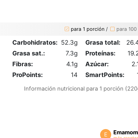
para 1 porción
/
para 100
Carbohidratos:
52.3g
Grasa total:
26.
Grasa sat.:
7.3g
Proteínas:
19.
Fibras:
4.1g
Azúcar:
2.
ProPoints:
14
SmartPoints:
Información nutricional para 1 porción (220
Emamom
E