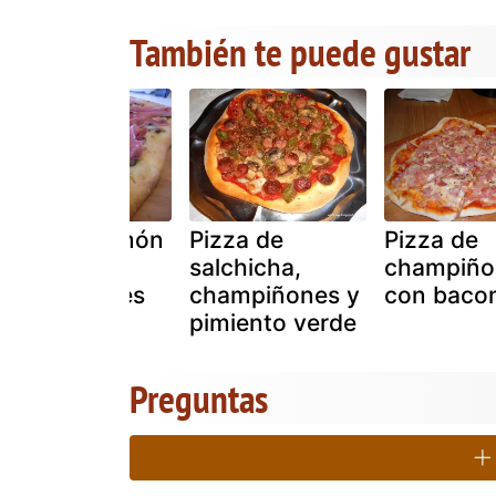
También te puede gustar
Pizza de jamón
Pizza de
Pizza de
serrano y
salchicha,
champiño
champiñones
champiñones y
con baco
pimiento verde
Preguntas