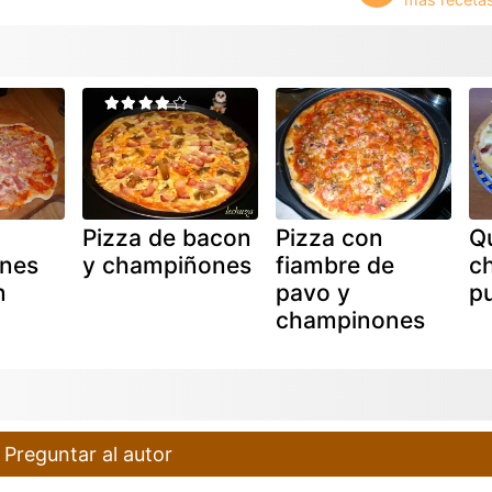
Pizza de bacon
Pizza con
Q
nes
y champiñones
fiambre de
c
n
pavo y
p
champinones
Preguntar al autor