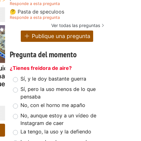
Responde a esta pregunta
🤔 Pasta de speculoos
Responde a esta pregunta
Ver todas las preguntas
Publique una pregunta
Pregunta del momento
uiché de
Quiche de
Quiche de
¿Tienes freidora de aire?
hampiñones,
bacon y
bacon y
Sí, y le doy bastante guerra
uerro y bacon
champiñones
champiñon
Sí, pero la uso menos de lo que
pensaba
No, con el horno me apaño
No, aunque estoy a un vídeo de
Instagram de caer
La tengo, la uso y la defiendo