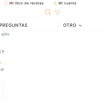
Mi libro de recetas
Mi cuenta
PREGUNTAS
OTRO
ajillo
al
eta a un amigo
sta página
ntar al autor
ublicar la foto de esta receta