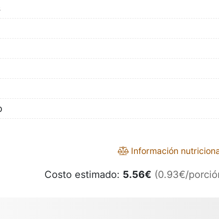
s
o
Información nutriciona
Costo estimado:
5.56
€
(0.93€/porció