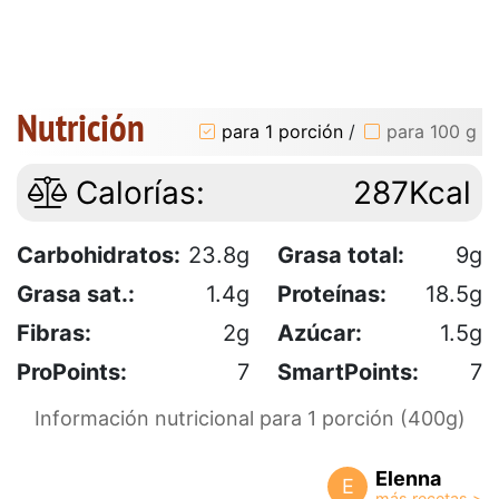
Nutrición
para 1 porción
/
para 100 g
Calorías:
287Kcal
Carbohidratos:
23.8g
Grasa total:
9g
Grasa sat.:
1.4g
Proteínas:
18.5g
Fibras:
2g
Azúcar:
1.5g
ProPoints:
7
SmartPoints:
7
Información nutricional para 1 porción (400g)
Elenna
E