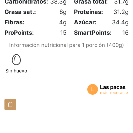
Carbohidratos:
38.3g
Grasa total:
31.7g
Grasa sat.:
8g
Proteínas:
31.2g
Fibras:
4g
Azúcar:
34.4g
ProPoints:
15
SmartPoints:
16
Información nutricional para 1 porción (400g)
Sin huevo
Las pacas
L