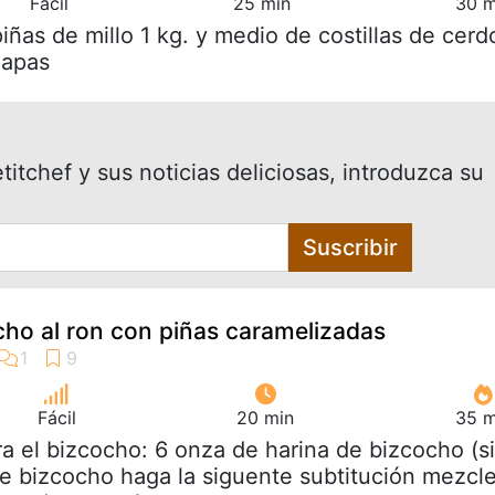
Fácil
25 min
30 m
piñas de millo 1 kg. y medio de costillas de cerd
papas
itchef y sus noticias deliciosas, introduzca su
Suscribir
ho al ron con piñas caramelizadas
Fácil
20 min
35 m
ra el bizcocho: 6 onza de harina de bizcocho (si
de bizcocho haga la siguente subtitución mezcl