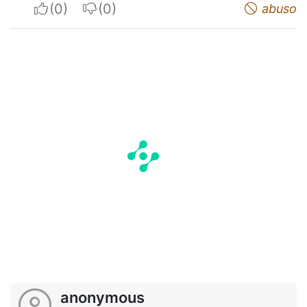
I apreciate
I do not appreciate
abuso
anonymous