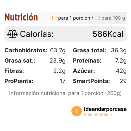
Nutrición
para 1 porción
/
para 100 g
Calorías:
586Kcal
Carbohidratos:
63.7g
Grasa total:
36.3g
Grasa sat.:
23.9g
Proteínas:
7.2g
Fibras:
2.2g
Azúcar:
42g
ProPoints:
17
SmartPoints:
29
Información nutricional para 1 porción (200g)
Ideandarporcasa
I