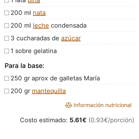
1 lata
piña
200 ml
nata
200 ml
leche
condensada
3 cucharadas de
azúcar
1 sobre gelatina
Para la base:
250 gr aprox de galletas María
200 gr
mantequilla
Información nutricional
Costo estimado:
5.61
€
(0.93€/porción)