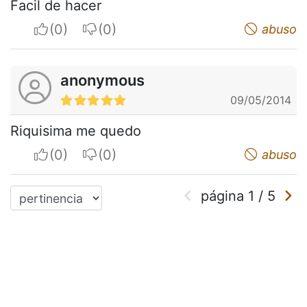
Facil de hacer
I apreciate
I do not appreciate
abuso
anonymous
09/05/2014
Riquisima me quedo
I apreciate
I do not appreciate
abuso
página
1
/
5