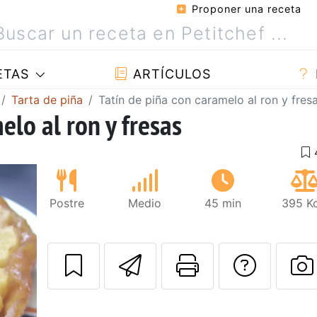
Proponer una receta
ETAS
ARTÍCULOS
Tarta de piña
Tatín de piña con caramelo al ron y fres
elo al ron y fresas
Postre
Medio
45 min
395 Kc
Enviar esta rec
Imprimir e
Pregu
P