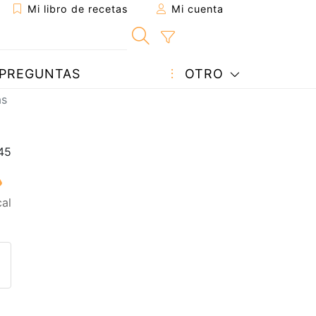
Mi libro de recetas
Mi cuenta
PREGUNTAS
OTRO
as
al
eta a un amigo
sta página
ntar al autor
ublicar la foto de esta receta