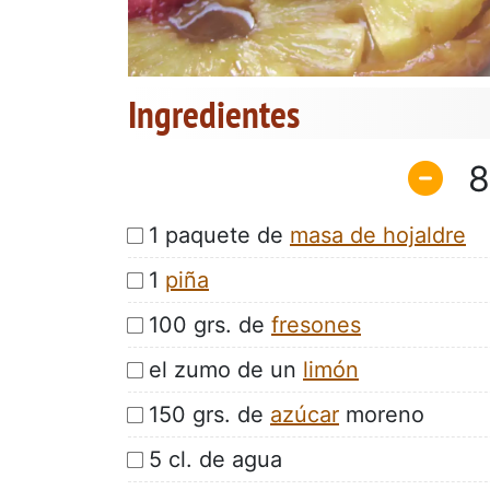
Ingredientes
8
1 paquete de
masa de hojaldre
1
piña
100 grs. de
fresones
el zumo de un
limón
150 grs. de
azúcar
moreno
5 cl. de agua