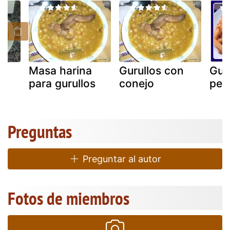
Masa harina
Gurullos con
Gui
para gurullos
conejo
per
Preguntas
Preguntar al autor
Fotos de miembros