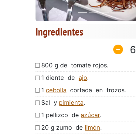
Ingredientes
6
800 g de tomate rojos.
1 diente de
ajo
.
1
cebolla
cortada en trozos.
Sal y
pimienta
.
1 pellizco de
azúcar
.
20 g zumo de
limón
.