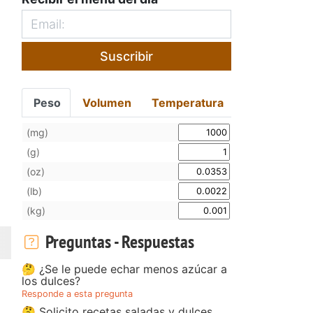
Suscribir
Peso
Volumen
Temperatura
(mg)
(g)
(oz)
(lb)
(kg)
Preguntas - Respuestas
🤔 ¿Se le puede echar menos azúcar a
los dulces?
Responde a esta pregunta
🤔 Solicito recetas saladas y dulces