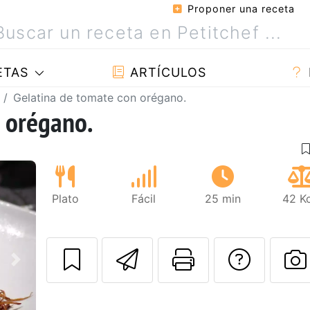
Proponer una receta
ETAS
ARTÍCULOS
Gelatina de tomate con orégano.
 orégano.
Plato
Fácil
25 min
42 Kc
Enviar esta rec
Imprimir e
Pregu
Siguiente
P