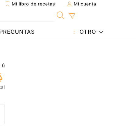
Mi libro de recetas
Mi cuenta
PREGUNTAS
OTRO
al
eta a un amigo
sta página
ntar al autor
ublicar la foto de esta receta