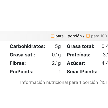
para 1 porción
/
para 100
Carbohidratos:
5g
Grasa total:
0.
Grasa sat.:
0.1g
Proteínas:
3.
Fibras:
2.1g
Azúcar:
4.
ProPoints:
1
SmartPoints:
Información nutricional para 1 porción (151