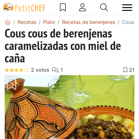
Recetas
Plato
Recetas de berenjenas
Cous c
Cous cous de berenjenas
caramelizadas con miel de
caña