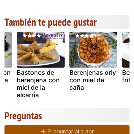
También te puede gustar
 con
Bastones de
Berenjenas orly
Ber
ena
berenjena con
con miel de
frit
miel de la
caña
alcarria
Preguntas
Preguntar al autor