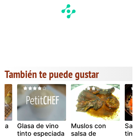
También te puede gustar
lsa
Glasa de vino
Muslos con
Sal
tinto especiada
salsa de
tint