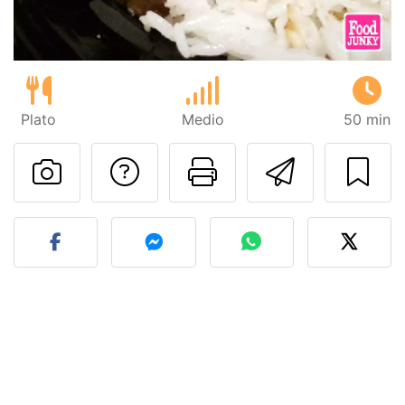
Plato
Medio
50 min
Preguntar al autor
Imprimir esta
Enviar 
Publicar la foto de esta r