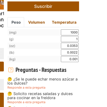
Suscribir
rta de
Tarta de
Tarta de at
nahoria y
zanahorias en
zanahorias
Peso
Volumen
Temperatura
oco
thermomix
(mg)
(g)
(oz)
(lb)
(kg)
Preguntas - Respuestas
🤔 ¿Se le puede echar menos azúcar a
los dulces?
Responde a esta pregunta
🤔 Solicito recetas saladas y dulces
para cocinar en la freidora
Responde a esta pregunta