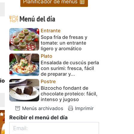
Planificador de menús
Menú del día
Entrante
Sopa fría de fresas y
tomate: un entrante
ligero y aromático
Plato
Ensalada de cuscús perla
con surimi: fresca, fácil
de preparar y...
io
Postre
Bizcocho fondant de
chocolate proteico: fácil,
intenso y jugoso
Menús archivados
Imprimir
Recibir el menú del día