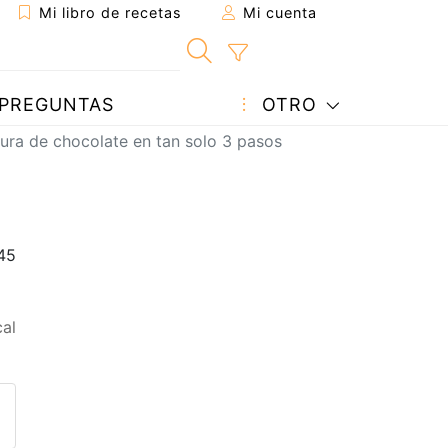
Mi libro de recetas
Mi cuenta
PREGUNTAS
OTRO
ura de chocolate en tan solo 3 pasos
al
eta a un amigo
sta página
ntar al autor