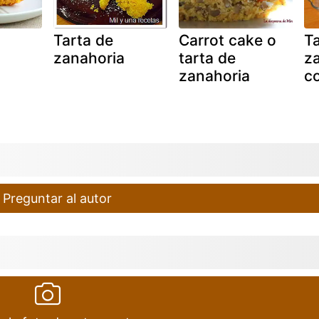
Tarta de
Carrot cake o
Ta
zanahoria
tarta de
za
zanahoria
c
Preguntar al autor