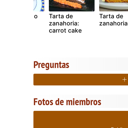
Carrot cake o
Tarta de
Tarta de
tarta de
zanahoria:
zanahoria
zanahoria
carrot cake
americana
Preguntas
Fotos de miembros