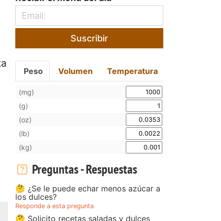
Suscribir
ta
Peso
Volumen
Temperatura
(mg)
(g)
(oz)
(lb)
(kg)
Preguntas - Respuestas
🤔 ¿Se le puede echar menos azúcar a
los dulces?
Responde a esta pregunta
🤔 Solicito recetas saladas y dulces