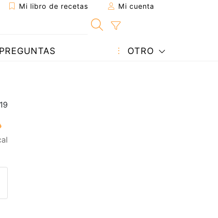
Mi libro de recetas
Mi cuenta
PREGUNTAS
OTRO
al
eta a un amigo
sta página
ntar al autor
ublicar la foto de esta receta