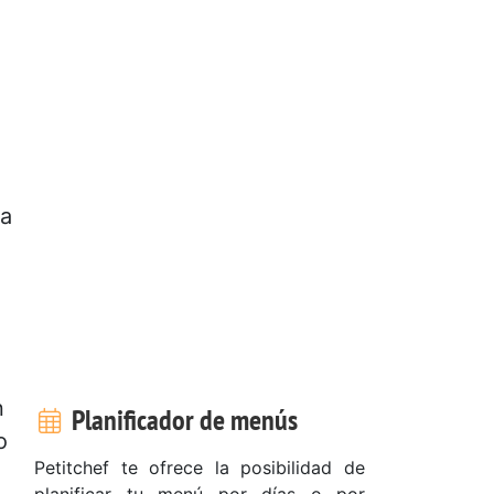
ra
n
Planificador de menús
o
Petitchef te ofrece la posibilidad de
planificar tu menú por días o por