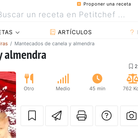
Proponer una receta
ETAS
ARTÍCULOS
ras
Mantecados de canela y almendra
y almendra
Otro
Medio
45 min
762 Kc
Enviar esta rec
Imprimir e
Pregu
Siguiente
P