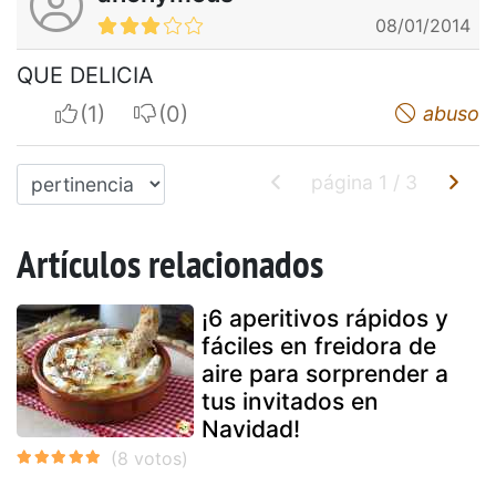
08/01/2014
QUE DELICIA
I apreciate
I do not appreciate
abuso
página
1
/
3
Artículos relacionados
¡6 aperitivos rápidos y
fáciles en freidora de
aire para sorprender a
tus invitados en
Navidad!