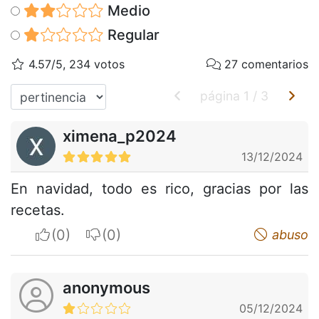
Medio
Regular
4.57/5, 234 votos
27 comentarios
página
1
/
3
ximena_p2024
13/12/2024
En navidad, todo es rico, gracias por las
recetas.
I apreciate
I do not appreciate
abuso
anonymous
05/12/2024