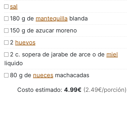
sal
180 g de
mantequilla
blanda
150 g de azucar moreno
2
huevos
2 c. sopera de jarabe de arce o de
miel
liquido
80 g de
nueces
machacadas
Costo estimado:
4.99
€
(2.49€/porción)