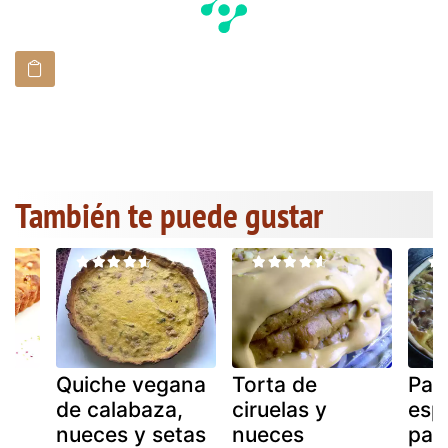
También te puede gustar
Quiche vegana
Torta de
Pas
de calabaza,
ciruelas y
esp
nueces y setas
nueces
pas