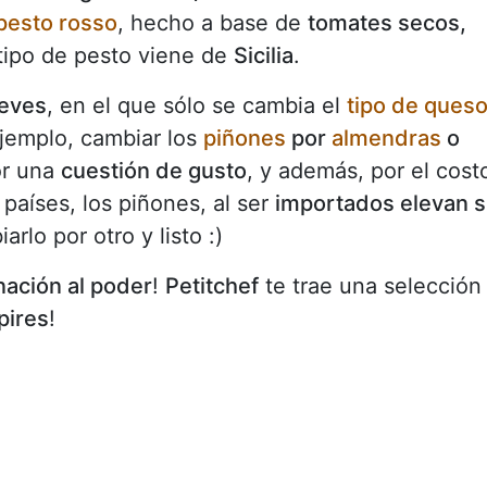
pesto rosso
, hecho a base de
tomates secos,
 tipo de pesto viene de
Sicilia
.
leves
, en el que sólo se cambia el
tipo de ques
jemplo, cambiar los
piñones
por
almendras
o
or una
cuestión de gusto
, y además, por el cost
países, los piñones, al ser
importados elevan 
lo por otro y listo :)
nación al poder
!
Petitchef
te trae una selección
pires
!