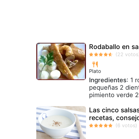
Rodaballo en sa
Plato
Ingredientes
: 1 
pequeñas 2 diente
pimiento verde 2
Las cinco salsa
recetas, consej