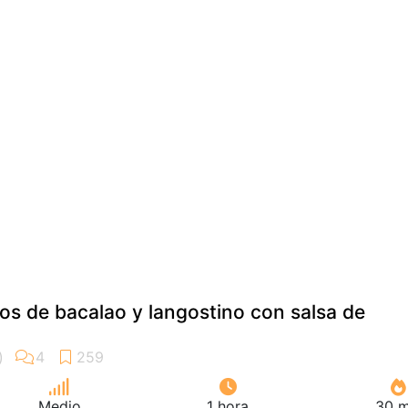
nos de bacalao y langostino con salsa de
Medio
1 hora
30 m