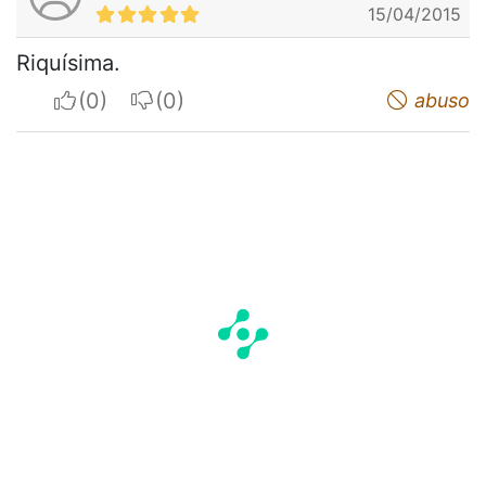
15/04/2015
Riquísima.
I apreciate
I do not appreciate
abuso