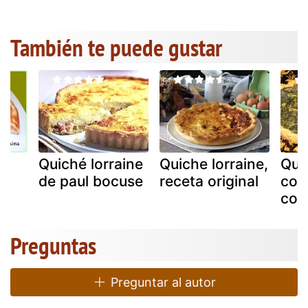
También te puede gustar
n
Quiché lorraine
Quiche lorraine,
Qui
de paul bocuse
receta original
con
cop
Preguntas
Preguntar al autor