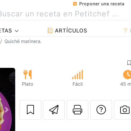
Proponer una receta
ETAS
ARTÍCULOS
Quiché marinera.
Plato
Fácil
45 m
Enviar esta rec
Imprimir e
Pregu
Siguiente
P