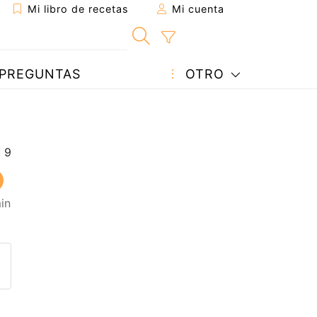
Mi libro de recetas
Mi cuenta
PREGUNTAS
OTRO
in
eta a un amigo
sta página
ntar al autor
ublicar la foto de esta receta