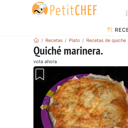
REC
Recetas
Plato
Recetas de quiche
Quiché marinera.
vota ahora
Anterior