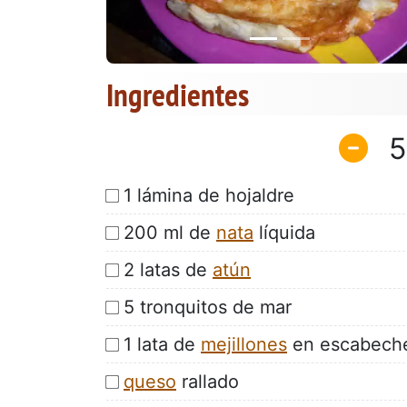
Ingredientes
5
1 lámina de hojaldre
200 ml de
nata
líquida
2 latas de
atún
5 tronquitos de mar
1 lata de
mejillones
en escabech
queso
rallado