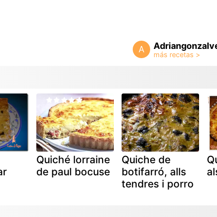
Adriangonzalv
A
Quiché lorraine
Quiche de
Q
ar
de paul bocuse
botifarró, alls
al
tendres i porro