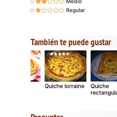
Medio
Regular
También te puede gustar
Quiche sin
Quiche lorraine
Quiche
masa super
rectangul
simple