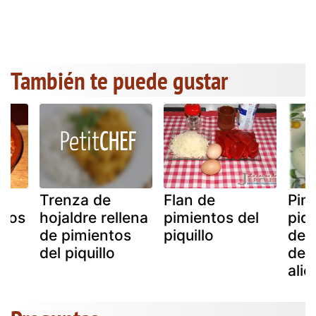
También te puede gustar
el
Trenza de
Flan de
Pim
enos
hojaldre rellena
pimientos del
piqu
de pimientos
piquillo
de e
del piquillo
de 
alio