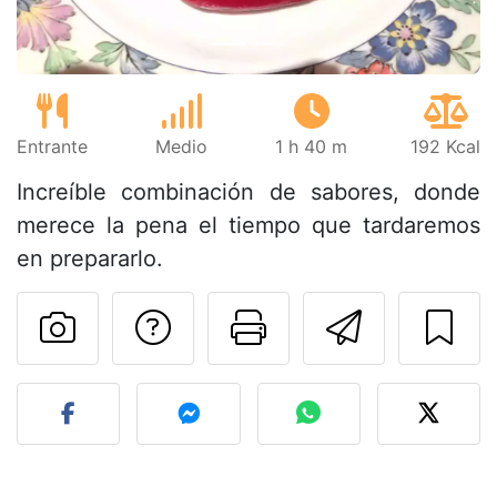
Entrante
Medio
1 h 40 m
192 Kcal
Increíble combinación de sabores, donde
merece la pena el tiempo que tardaremos
en prepararlo.
Preguntar al autor
Imprimir esta
Enviar 
Publicar la foto de esta r