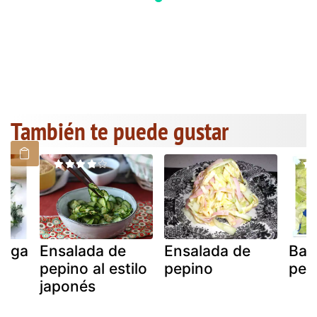
También te puede gustar
iega
Ensalada de
Ensalada de
Bar
pepino al estilo
pepino
pep
japonés