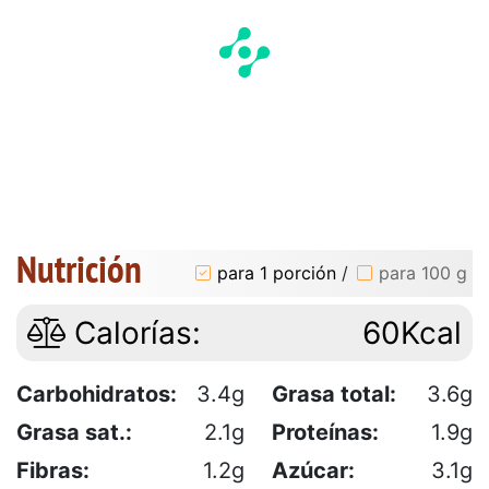
Nutrición
para 1 porción
/
para 100 g
Calorías:
60Kcal
Carbohidratos:
3.4g
Grasa total:
3.6g
Grasa sat.:
2.1g
Proteínas:
1.9g
Fibras:
1.2g
Azúcar:
3.1g