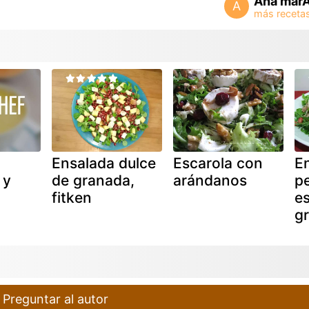
Ana marÃ
A
Ensalada dulce
Escarola con
E
 y
de granada,
arándanos
pe
fitken
e
g
Preguntar al autor