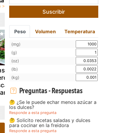
­a
Suscribir
Peso
Volumen
Temperatura
(mg)
(g)
(oz)
(lb)
nsalada con
Escarola a la
Ensalada d
rdiz
"cordobesa"
granada y
(kg)
scabechada y
queso azul
Preguntas - Respuestas
ranada
🤔 ¿Se le puede echar menos azúcar a
los dulces?
Responde a esta pregunta
🤔 Solicito recetas saladas y dulces
para cocinar en la freidora
Responde a esta pregunta