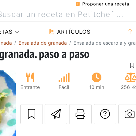
Proponer una receta
ETAS
ARTÍCULOS
anada
Ensalada de granada
Ensalada de escarola y gr
 granada. paso a paso
Entrante
Fácil
10 min
256 Kc
Enviar esta rec
Imprimir e
Pregu
Siguiente
P