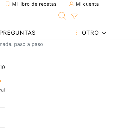
Mi libro de recetas
Mi cuenta
PREGUNTAS
OTRO
anada. paso a paso
al
eta a un amigo
sta página
ntar al autor
ublicar la foto de esta receta