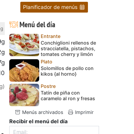
Planificador de menús
Menú del día
 g
Entrante
9g
Conchiglioni rellenos de
stracciatella, pistachos,
2g
tomates cherry y limón
Plato
7g
Solomillos de pollo con
10
kikos {al horno}
Postre
g)
Tatín de piña con
caramelo al ron y fresas
Menús archivados
Imprimir
Recibir el menú del día