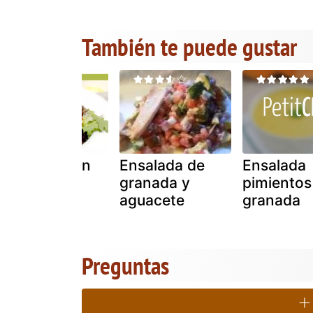
También te puede gustar
Ensalada con
Ensalada de
Ensalada
granada
granada y
pimientos
aguacete
granada
Preguntas