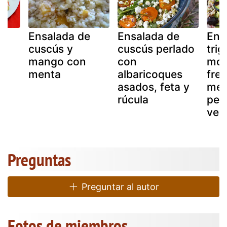
e
Ensalada de
Ensalada de
Ens
cuscús y
cuscús perlado
trig
de
mango con
con
moz
menta
albaricoques
fres
asados, feta y
med
rúcula
perf
ver
Preguntas
Preguntar al autor
Fotos de miembros