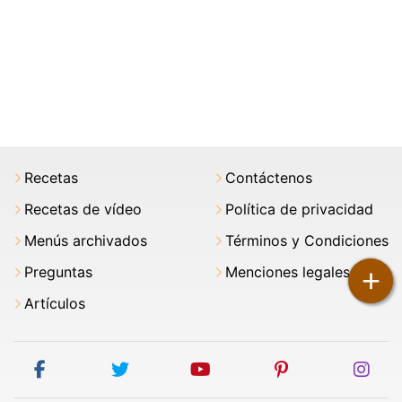
Recetas
Contáctenos
Recetas de vídeo
Política de privacidad
Menús archivados
Términos y Condiciones
+
Preguntas
Menciones legales
Artículos
facebook
twitter
youtube
pinterest
ins