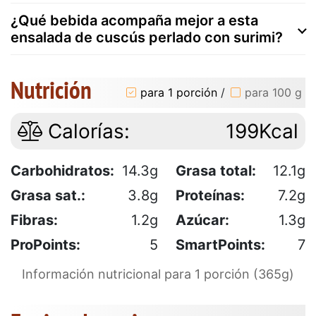
¿Qué bebida acompaña mejor a esta
ensalada de cuscús perlado con surimi?
Nutrición
para 1 porción
/
para 100 g
Calorías:
199Kcal
Carbohidratos:
14.3g
Grasa total:
12.1g
Grasa sat.:
3.8g
Proteínas:
7.2g
Fibras:
1.2g
Azúcar:
1.3g
ProPoints:
5
SmartPoints:
7
Información nutricional para 1 porción (365g)