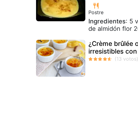
Postre
Ingredientes
: 5
de almidón flor 
¿Crème brûlée o
irresistibles co