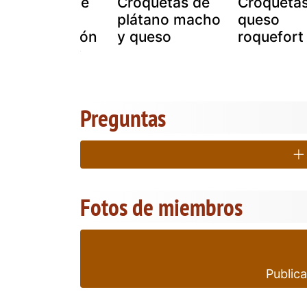
Croquetas de
Croquetas de
Croquetas
arroz con
plátano macho
queso
queso y jamón
y queso
roquefort
(de kanela y
limón)
Preguntas
Fotos de miembros
Publica