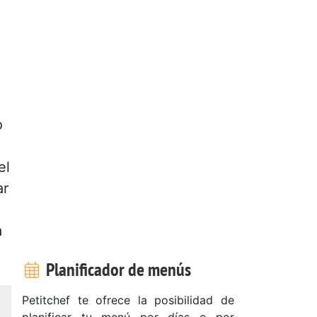
o
el
ar
a
Planificador de menús
Petitchef te ofrece la posibilidad de
planificar tu menú por días o por