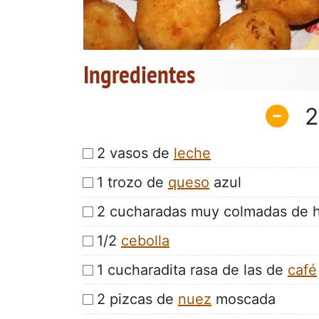
Ingredientes
2
2 vasos de
leche
1 trozo de
queso
azul
2 cucharadas muy colmadas de h
1/2
cebolla
1 cucharadita rasa de las de
café
2 pizcas de
nuez
moscada