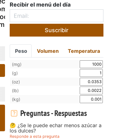
ecetas
Croquetas de
Croquetas 
Recibir el menú del día
omida
queso y nueces
atún rellen
roquetas de
queso amari
amon y queso
Suscribir
Peso
Volumen
Temperatura
(mg)
(g)
(oz)
(lb)
(kg)
Preguntas - Respuestas
🤔 ¿Se le puede echar menos azúcar a
los dulces?
Responde a esta pregunta