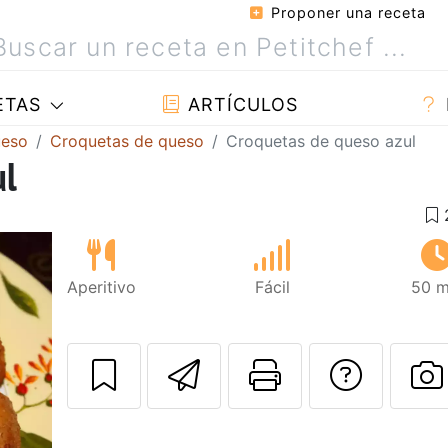
Proponer una receta
ETAS
ARTÍCULOS
ueso
Croquetas de queso
Croquetas de queso azul
ul
Aperitivo
Fácil
50 m
Enviar esta rec
Imprimir e
Pregu
P