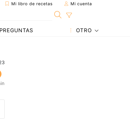
Mi libro de recetas
Mi cuenta
PREGUNTAS
OTRO
in
eta a un amigo
sta página
ntar al autor
ublicar la foto de esta receta