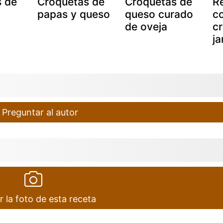
 de
Croquetas de
Croquetas de
R
papas y queso
queso curado
c
de oveja
c
j
Preguntar al autor
r la foto de esta receta