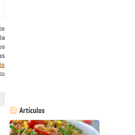
te
la
os
as
le
to
Artículos