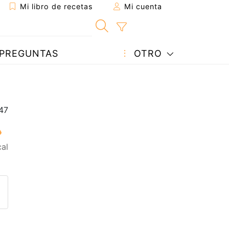
Mi libro de recetas
Mi cuenta
PREGUNTAS
OTRO
al
eta a un amigo
sta página
ntar al autor
ublicar la foto de esta receta