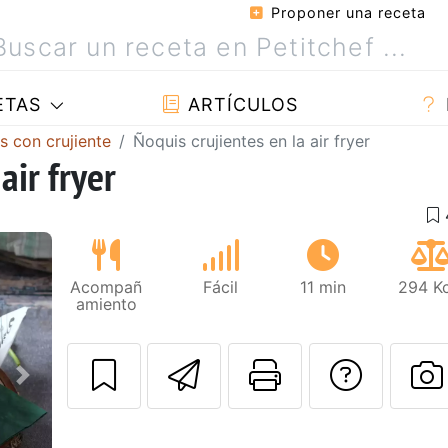
Proponer una receta
ETAS
ARTÍCULOS
s con crujiente
Ñoquis crujientes en la air fryer
air fryer
Acompañ
Fácil
11 min
294 Kc
amiento
Enviar esta rec
Imprimir e
Pregu
Siguiente
P