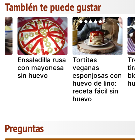
También te puede gustar
Ensaladilla rusa
Tortitas
Tro
con mayonesa
veganas
tir
on
sin huevo
esponjosas con
blo
 –
huevo de lino:
hue
receta fácil sin
huevo
Preguntas