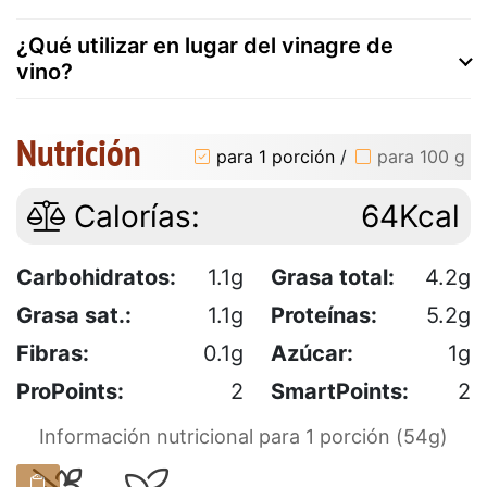
¿Qué utilizar en lugar del vinagre de
vino?
Nutrición
para 1 porción
/
para 100 g
Calorías:
64Kcal
Carbohidratos:
1.1g
Grasa total:
4.2g
Grasa sat.:
1.1g
Proteínas:
5.2g
Fibras:
0.1g
Azúcar:
1g
ProPoints:
2
SmartPoints:
2
Información nutricional para 1 porción (54g)