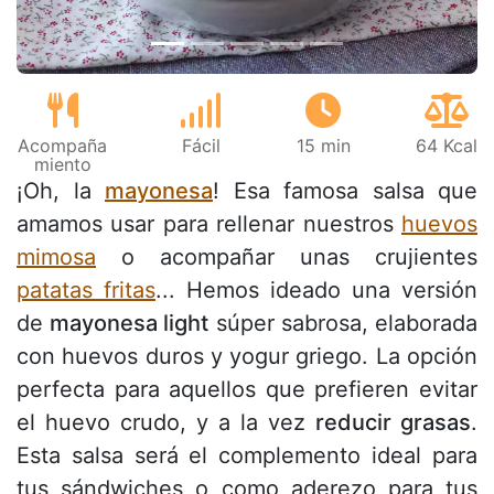
Acompaña
Fácil
15 min
64 Kcal
miento
¡Oh, la
mayonesa
! Esa famosa salsa que
amamos usar para rellenar nuestros
huevos
mimosa
o acompañar unas crujientes
patatas fritas
... Hemos ideado una versión
de
mayonesa light
súper sabrosa, elaborada
con huevos duros y yogur griego. La opción
perfecta para aquellos que prefieren evitar
el huevo crudo, y a la vez
reducir grasas
.
Esta salsa será el complemento ideal para
tus sándwiches o como aderezo para tus