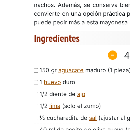
nachos. Además, se conserva bien
convierte en una
opción práctica 
puede pedir más a esta mayonesa 
Ingredientes
4
150 gr
aguacate
maduro (1 pieza
1
huevo
duro
1/2 diente de
ajo
1/2
lima
(solo el zumo)
½ cucharadita de
sal
(ajustar al 
40 ml de aceite de oliva suave (o