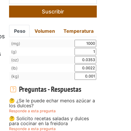
Suscribir
Peso
Volumen
Temperatura
os
(mg)
(g)
s
(oz)
(lb)
(kg)
Preguntas - Respuestas
🤔 ¿Se le puede echar menos azúcar a
los dulces?
Responde a esta pregunta
🤔 Solicito recetas saladas y dulces
para cocinar en la freidora
Responde a esta pregunta