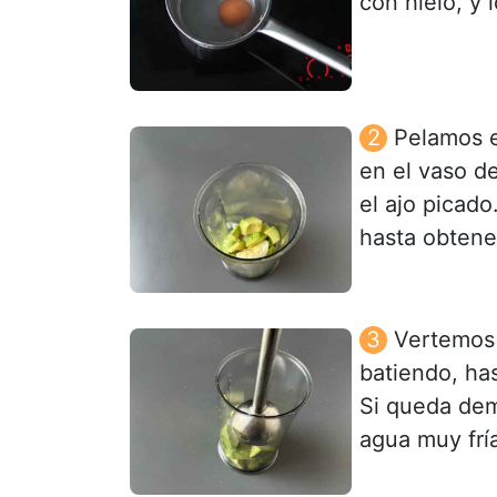
con hielo, y 
Pelamos e
en el vaso de
el ajo picado
hasta obten
Vertemos 
batiendo, ha
Si queda de
agua muy fría