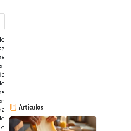
ublicar la foto de esta receta
do
sa
na
en
la
lo
ra
en
Artículos
da
lo
 o