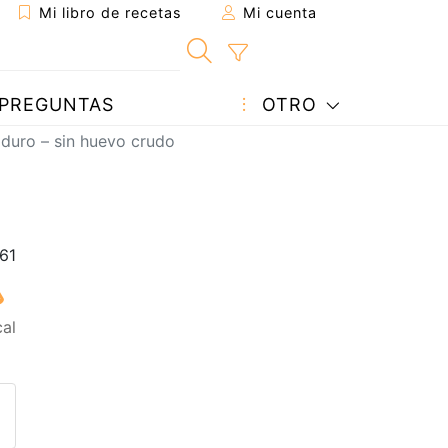
Mi libro de recetas
Mi cuenta
PREGUNTAS
OTRO
uro – sin huevo crudo
cal
eta a un amigo
sta página
ntar al autor