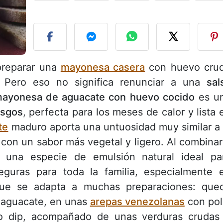
P
preparar una
mayonesa casera
con huevo cru
 Pero eso no significa renunciar a una
sal
mayonesa de aguacate con huevo cocido
es u
iesgos
, perfecta para los meses de calor y lista 
te
maduro aporta una untuosidad muy similar a 
con un sabor más vegetal y ligero. Al combinar
 una especie de emulsión natural ideal pa
guras para toda la familia, especialmente 
 que se adapta a muchas preparaciones: que
y aguacate, en unas
arepas venezolanas
con pol
o dip, acompañado de unas verduras crudas