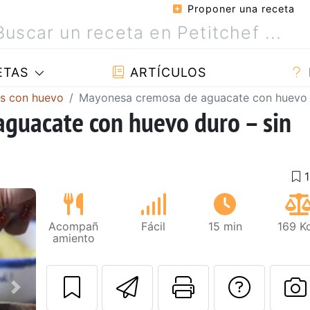
Proponer una receta
ETAS
ARTÍCULOS
s con huevo
Mayonesa cremosa de aguacate con huevo d
guacate con huevo duro – sin
Acompañ
Fácil
15 min
169 K
amiento
Enviar esta rec
Imprimir e
Pregu
Siguiente