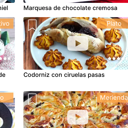
iel
Marquesa de chocolate cremosa
tivo
Plato
otos
20 voto
de
Codorniz con ciruelas pasas
to
Merienda