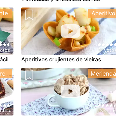
nte
Aperitivo
otos
31 voto
ácil
Aperitivos crujientes de vieiras
re
Merienda
otos
23 voto