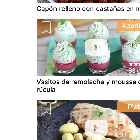
Capón relleno con castañas en m
Aperi
33 v
Vasitos de remolacha y mousse 
rúcula
Pla