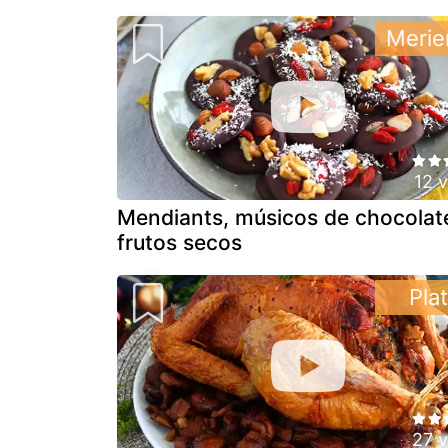
Merie
12 
Mendiants, músicos de chocolat
frutos secos
Pla
27 