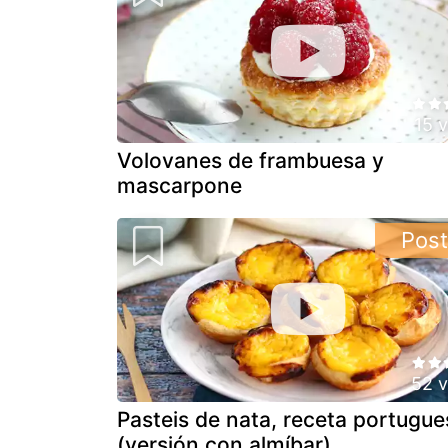
15 
Volovanes de frambuesa y
mascarpone
Post
52 v
Pasteis de nata, receta portugue
(versión con almíbar)