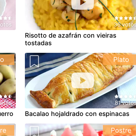
votos
36 voto
Risotto de azafrán con vieiras
tostadas
to
Plato
otos
81 voto
uerro
Bacalao hojaldrado con espinacas
re
Postre