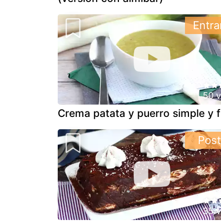
Entra
50 v
Crema patata y puerro simple y f
Post
35 v