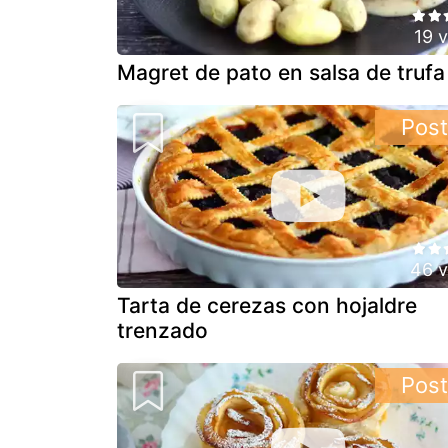
19 
Magret de pato en salsa de trufa
Post
46 v
Tarta de cerezas con hojaldre
trenzado
Post