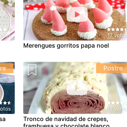
votos
17 voto
Merengues gorritos papa noel
re
Postre
otos
35 voto
sa
Tronco de navidad de crepes,
frambuesa y chocolate blanco