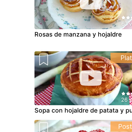
67 
Rosas de manzana y hojaldre
Pla
26 v
Sopa con hojaldre de patata y p
Post