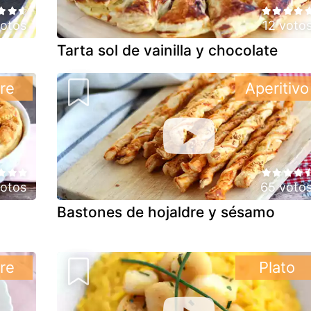
votos
12 voto
Tarta sol de vainilla y chocolate
re
Aperitivo
otos
65 voto
Bastones de hojaldre y sésamo
re
Plato