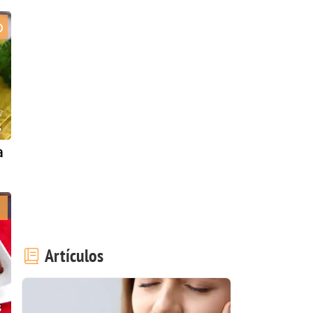
o
s
a
Artículos
s