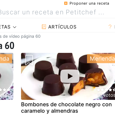
Proponer una receta
ETAS
ARTÍCULOS
s de vídeo página 60
a 60
nda
Merienda
votos
16 voto
Bombones de chocolate negro con
caramelo y almendras