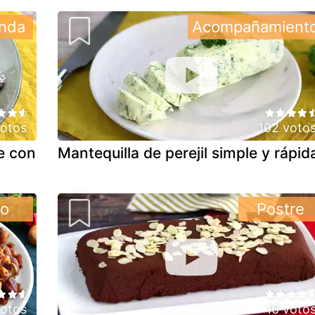
nda
Acompañamient
votos
102 voto
e con
Mantequilla de perejil simple y rápid
to
Postre
votos
16 voto