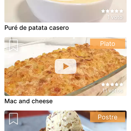
1 voto
Puré de patata casero
Plato
11 votos
Mac and cheese
Postre