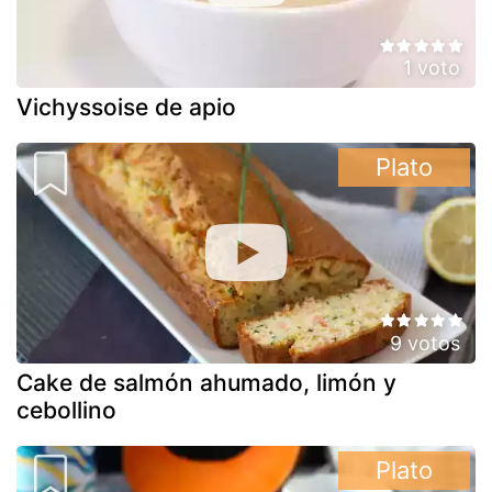
1 voto
Vichyssoise de apio
Plato
9 votos
Cake de salmón ahumado, limón y
cebollino
Plato