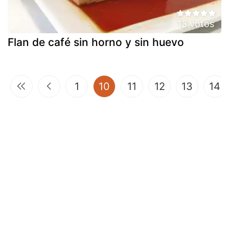
13 votos
Flan de café sin horno y sin huevo
(current)
1
10
11
12
13
14