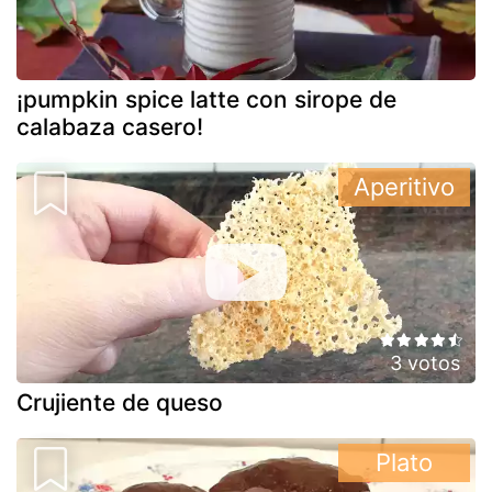
¡pumpkin spice latte con sirope de
calabaza casero!
Aperitivo
3 votos
Crujiente de queso
Plato