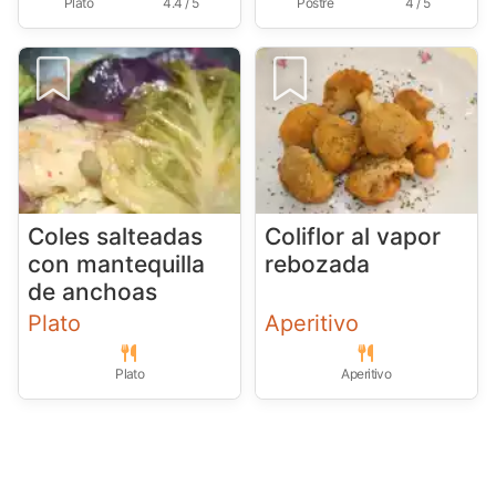
Plato
4.4 / 5
Postre
4 / 5
Coles salteadas
Coliflor al vapor
con mantequilla
rebozada
de anchoas
Plato
Aperitivo
Plato
Aperitivo