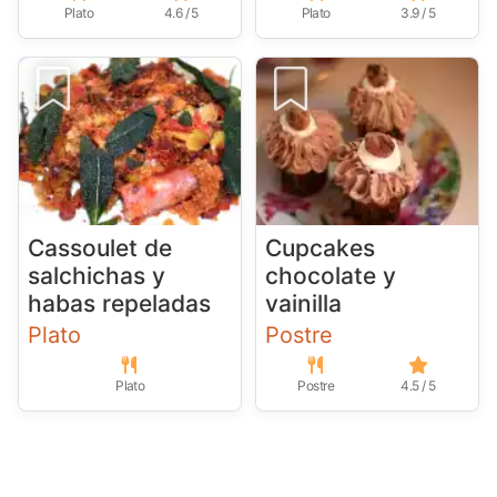
Plato
4.6 / 5
Plato
3.9 / 5
Cassoulet de
Cupcakes
salchichas y
chocolate y
habas repeladas
vainilla
Plato
Postre
Plato
Postre
4.5 / 5