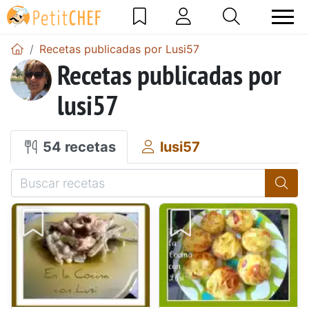
Recetas publicadas por Lusi57
Recetas publicadas por
lusi57
54 recetas
lusi57