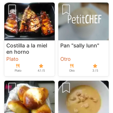
Costilla a la miel
Pan "sally lunn"
en horno
Plato
Otro
Plato
4.1 / 5
Otro
3 / 5