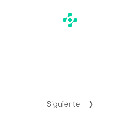
›
Siguiente