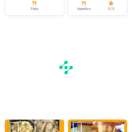
Plato
Aperitivo
5 / 5