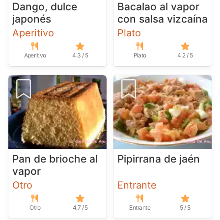
Dango, dulce
Bacalao al vapor
japonés
con salsa vizcaína
Aperitivo
Plato
Aperitivo
4.3 / 5
Plato
4.2 / 5
Pan de brioche al
Pipirrana de jaén
vapor
Otro
Entrante
Otro
4.7 / 5
Entrante
5 / 5