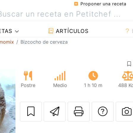
Proponer una receta
ETAS
ARTÍCULOS
rmomix
Bizcocho de cerveza
Postre
Medio
1 h 10 m
488 Kc
Enviar esta rec
Imprimir e
Pregu
Siguiente
P