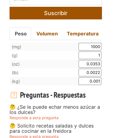
Suscribir
Peso
Volumen
Temperatura
(mg)
(g)
(oz)
e
(lb)
(kg)
Preguntas - Respuestas
🤔 ¿Se le puede echar menos azúcar a
los dulces?
Responde a esta pregunta
🤔 Solicito recetas saladas y dulces
para cocinar en la freidora
Responde a esta pregunta