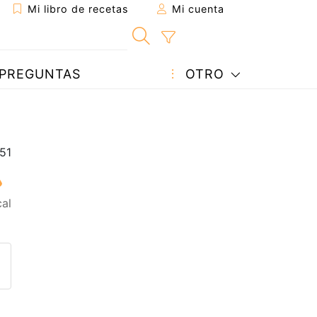
Mi libro de recetas
Mi cuenta
PREGUNTAS
OTRO
al
eta a un amigo
sta página
ntar al autor
ublicar la foto de esta receta