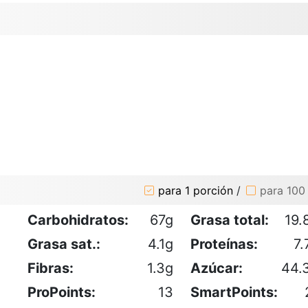
para 1 porción
/
para 100
Carbohidratos:
67g
Grasa total:
19.
Grasa sat.:
4.1g
Proteínas:
7.
Fibras:
1.3g
Azúcar:
44.
ProPoints:
13
SmartPoints: