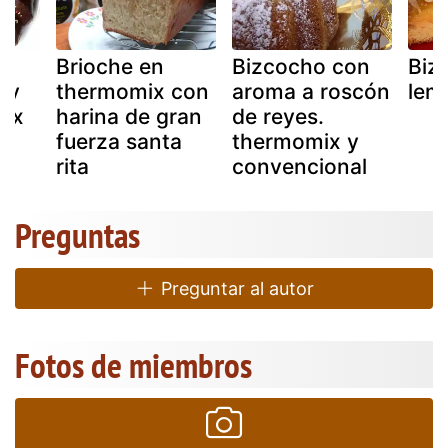
e
Brioche en
Bizcocho con
Biz
 y
thermomix con
aroma a roscón
lem
mix
harina de gran
de reyes.
fuerza santa
thermomix y
rita
convencional
Preguntas
Preguntar al autor
Fotos de miembros