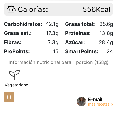
Calorías:
556Kcal
Carbohidratos:
42.1g
Grasa total:
35.6g
Grasa sat.:
17.3g
Proteínas:
13.8g
Fibras:
3.3g
Azúcar:
28.4g
ProPoints:
15
SmartPoints:
24
Información nutricional para 1 porción (158g)
Vegetariano
E-mail